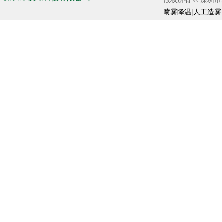
版权所有 © 深圳市易绿
喷雾降温
|
人工造雾