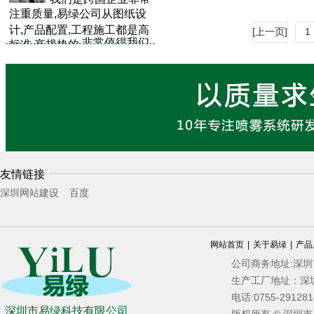
注重质量,易绿公司从图纸设
计,产品配置,工程施工都是高
[上一页]
1
非常值得我们
标准,高规格的,
very good.
信赖，
有一批经验丰富，吃
的安装
施工
队伍，做
甚耐劳
工完美精细,能保质保量的按
期完工.
找了三家公司
试装
比较
，
易绿公司的冷雾
机
及
效果
友情链接
管件做工最精细,质量,材质
深圳网站建设
百度
加湿效果工厂领导
很满
，
完工验收使用三个月
后
意
湿度探头距离
，一
又让调整
网站首页
|
关于易绿
|
产品
打电话售后人员马上就过来
公司商务地址:深
了，服务很好，合作愉快.
生产工厂地址：深
电话:0755-2912
深圳市易绿科技有限公司