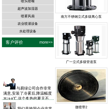
喷头喷嘴
超声波加湿器
喷雾风扇
南方不锈钢立式多级离心泵
农业喷灌设备
水处理设备
客户评价
more>>
实地考查参观了易绿
公
广一立式多级管道泵
做的很多冷雾项目
司云南
，感觉
很
不错，在最后的
后
合作方案中
与易绿公司
合作非常
满意,安装了冷雾后,降温幅度
℃,这个炙热的夏天不
高达8
再受高温天气的煎熬.
微喷带2
我们是跨国企业非常