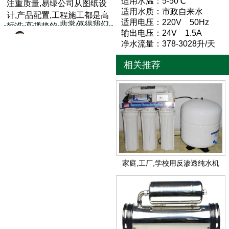
适用水温：5-50℃
注重质量,易绿公司从图纸设
适用水质：市政自来水
计,产品配置,工程施工都是高
适用电压：220V 50Hz
非常值得我们
标准,高规格的,
输出电压：24V 1.5A
very good.
信赖，
净水流量：378-3028升/天
有一批经验丰富，吃
的安装
施工
队伍，做
相关推荐
甚耐劳
工完美精细,能保质保量的按
期完工.
找了三家公司
试装
比较
，
易绿公司的冷雾
机
及
效果
管件做工最精细,质量,材质
加湿效果工厂领导
很满
家庭,工厂,学校用反渗透纯水机
，
完工验收使用三个月
后
意
湿度探头距离
，一
50G
又让调整
打电话售后人员马上就过来
了，服务很好，合作愉快.