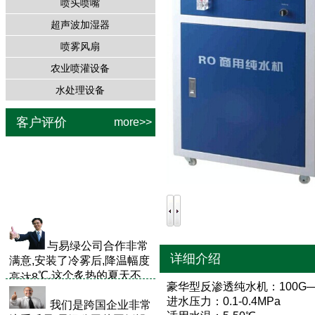
喷头喷嘴
超声波加湿器
喷雾风扇
农业喷灌设备
水处理设备
客户评价
more>>
实地考查参观了易绿
公
做的很多冷雾项目
司云南
，感觉
很
不错，在最后的
后
合作方案中
与易绿公司
合作非常
详细介绍
满意,安装了冷雾后,降温幅度
℃,这个炙热的夏天不
高达8
豪华型反渗透纯水机：100G—
再受高温天气的煎熬.
进水压力：0.1-0.4MPa
我们是跨国企业非常