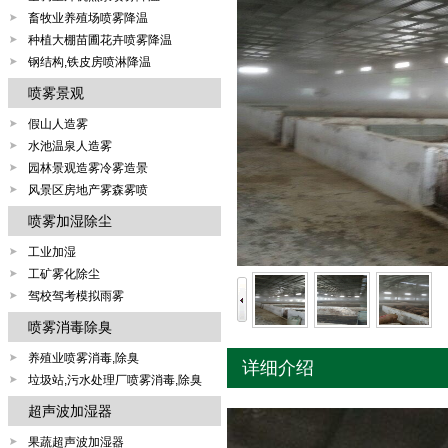
畜牧业养殖场喷雾降温
种植大棚苗圃花卉喷雾降温
钢结构,铁皮房喷淋降温
喷雾景观
假山人造雾
水池温泉人造雾
园林景观造雾冷雾造景
风景区房地产雾森雾喷
喷雾加湿除尘
工业加湿
工矿雾化除尘
驾校驾考模拟雨雾
喷雾消毒除臭
养殖业喷雾消毒,除臭
详细介绍
垃圾站,污水处理厂喷雾消毒,除臭
超声波加湿器
果蔬超声波加湿器