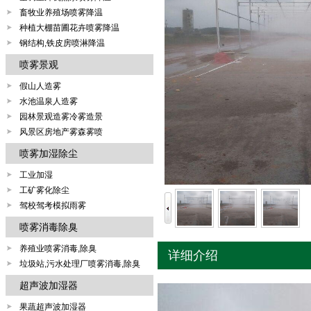
畜牧业养殖场喷雾降温
种植大棚苗圃花卉喷雾降温
钢结构,铁皮房喷淋降温
喷雾景观
假山人造雾
水池温泉人造雾
园林景观造雾冷雾造景
风景区房地产雾森雾喷
喷雾加湿除尘
工业加湿
工矿雾化除尘
驾校驾考模拟雨雾
喷雾消毒除臭
养殖业喷雾消毒,除臭
详细介绍
垃圾站,污水处理厂喷雾消毒,除臭
超声波加湿器
果蔬超声波加湿器