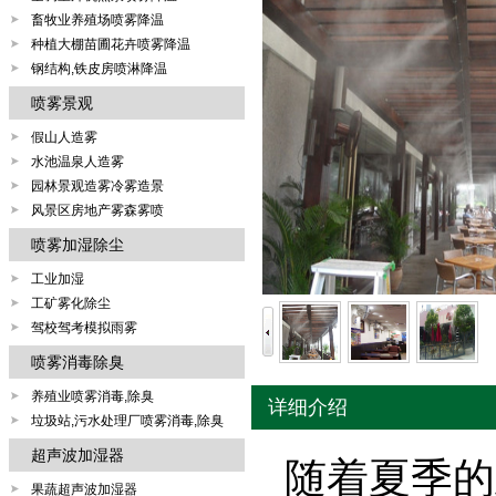
畜牧业养殖场喷雾降温
种植大棚苗圃花卉喷雾降温
钢结构,铁皮房喷淋降温
喷雾景观
假山人造雾
水池温泉人造雾
园林景观造雾冷雾造景
风景区房地产雾森雾喷
喷雾加湿除尘
工业加湿
工矿雾化除尘
驾校驾考模拟雨雾
喷雾消毒除臭
养殖业喷雾消毒,除臭
详细介绍
垃圾站,污水处理厂喷雾消毒,除臭
超声波加湿器
随着夏季的
果蔬超声波加湿器