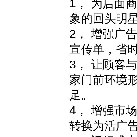
1
，
为店面
象的回头明
2
，
增强广
宣传单，省
3
，
让顾客
家门前环境
足。
4
，
增强市
转换为活广