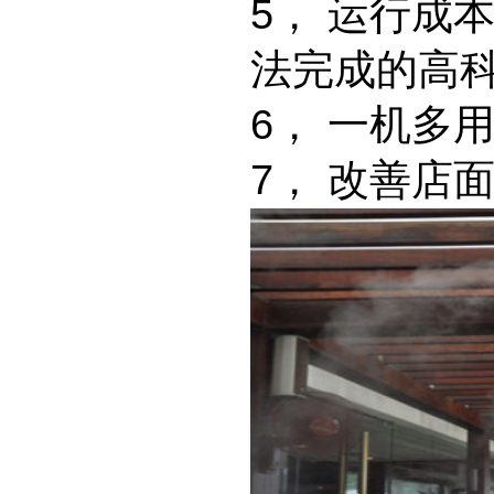
5
，
运行成
法完成的高
6
，
一机多
7
，
改善店