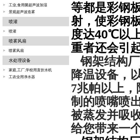
等都是彩钢
工业,食用菌超声波加湿
景观超声波造雾
射，使彩钢
喷灌
度达
40
℃
以
喷灌
喷雾风扇
重者还会引
喷雾风扇
钢架结构厂
水处理设备
家庭,工厂,学校用直饮水机
降温设备，
工农业用净水器
7
兆帕以上，
制的喷嘴喷
被蒸发并吸
给您带来一