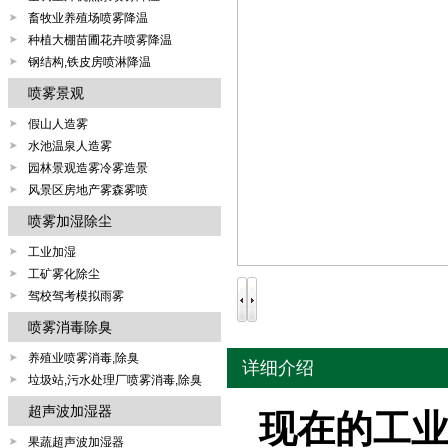
畜牧业养殖场喷雾降温
种植大棚苗圃花卉喷雾降温
钢结构,铁皮房喷淋降温
喷雾景观
假山人造雾
水池温泉人造雾
园林景观造雾冷雾造景
风景区房地产雾森雾喷
喷雾加湿除尘
工业加湿
工矿雾化除尘
驾校驾考模拟雨雾
喷雾消毒除臭
养殖业喷雾消毒,除臭
详细介绍
垃圾站,污水处理厂喷雾消毒,除臭
超声波加湿器
现在
的工
果蔬超声波加湿器